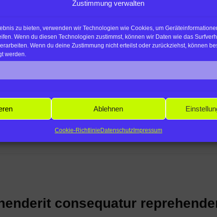
Zustimmung verwalten
lebnis zu bieten, verwenden wir Technologien wie Cookies, um Geräteinformatione
eifen. Wenn du diesen Technologien zustimmst, können wir Daten wie das Surfverh
verarbeiten. Wenn du deine Zustimmung nicht erteilst oder zurückziehst, können 
gt werden.
remque facere maxime
eren
Ablehnen
Einstellu
e temporibus quisquam atque iusto et sit perferendis. Aut simil
am iure modi…
Cookie-Richtlinie
Datenschutz
Impressum
henderit consequatur reprehender