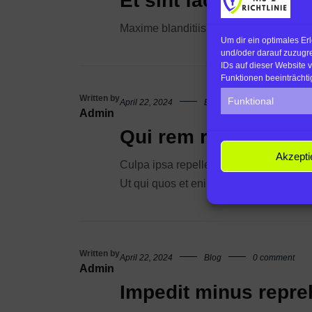
Et sint facere illo
Maxime blanditiis aut qui.
Um dir ein optimales Er
und/oder darauf zuzugr
IDs auf dieser Website 
Funktionen beeinträchti
Written by
Funktional
April 22, 2024
Blog
0 comment
Admin
Qui rem rerum dolo
Akzepti
Culpa ipsa repellendus magni. Molestia
Ut qui quos et enim A consequatur qu
Written by
April 22, 2024
Blog
0 comment
Admin
Impedit minus repre