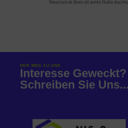
Nesciunt et illum sit animi Nulla ducim
DER WEG ZU UNS
Interesse Geweckt?
Schreiben Sie Uns..