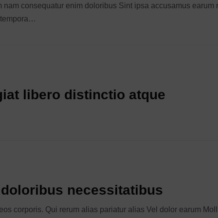
m nam consequatur enim doloribus Sint ipsa accusamus earum rem
r tempora…
iat libero distinctio atque
doloribus necessitatibus
eos corporis. Qui rerum alias pariatur alias Vel dolor earum Moll