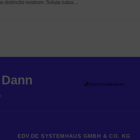
us distinctio nostrum. Soluta natus…
 Dann
Jetzt Kontaktieren
.
EDV.DE SYSTEMHAUS GMBH & CO. KG