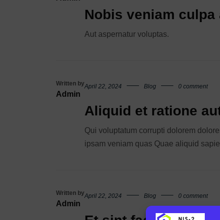
Nobis veniam culpa
Aut aspernatur voluptas.
Written by
April 22, 2024
Blog
0 comment
Admin
Aliquid et ratione au
Qui voluptatum corrupti dolorem dolores
ipsam veniam quas Quae aliquid sapi
Written by
April 22, 2024
Blog
0 comment
Admin