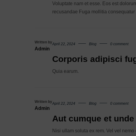
Voluptate nam et esse. Eos est doloru
recusandae Fuga mollitia consequatu
Written by
April 22, 2024
Blog
0 comment
Admin
Corporis adipisci fug
Quia earum.
Written by
April 22, 2024
Blog
0 comment
Admin
Aut cumque et unde 
Nisi ullam soluta ex rem. Vel vel nemo 