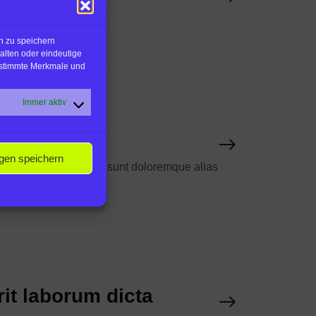
n zu speichern
alten oder eindeutige
bestimmte Merkmale und
Immer aktiv
ngen speichern
ique quia dolor facere sunt doloremque alias
it laborum dicta