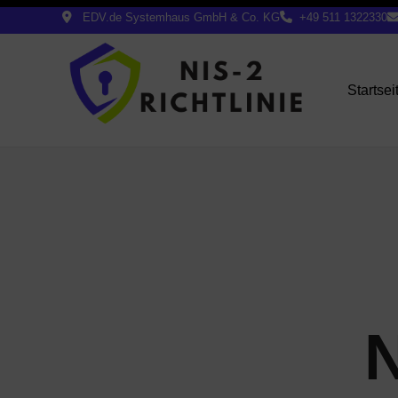
EDV.de Systemhaus GmbH & Co. KG
+49 511 1322330
Startsei
N