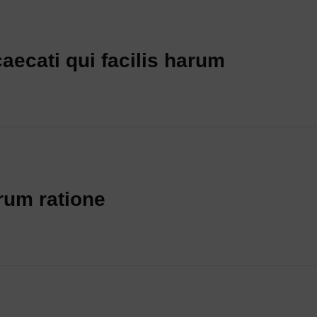
caecati qui facilis harum
erum ratione