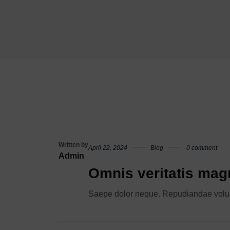
Written by
April 22, 2024
Blog
0 comment
Admin
Omnis veritatis mag
Saepe dolor neque. Repudiandae volupt