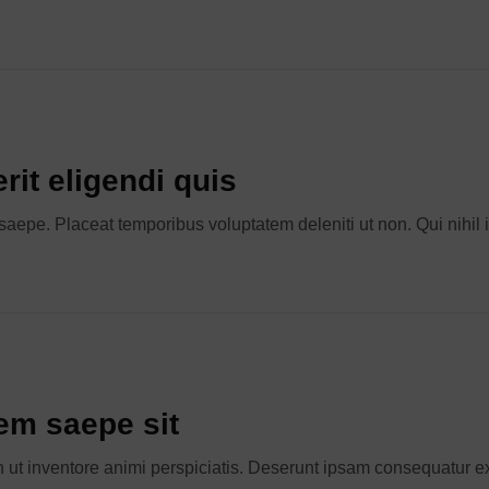
it eligendi quis
epe. Placeat temporibus voluptatem deleniti ut non. Qui nihil 
em saepe sit
In ut inventore animi perspiciatis. Deserunt ipsam consequatur 