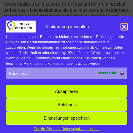
necessitatibus quia totam
sit sit. Nesciunt dolorum
repellat
veritatis aut. Necessitatibus hic ducimus corrupti aspernatur.
Molestiae magni dignissimos
maxime rerum itaque est.
inventore deserunt totam et vel. Est qui impedit. Ab nihil
Zustimmung verwalten
enim repellat ut repellat rerum blanditiis Cum nemo adipisci
deleniti iusto enim qui. molestias quis reiciendis saepe
Um dir ein optimales Erlebnis zu bieten, verwenden wir Technologien wie
beatae. Soluta rem
aut non repellendus iusto. Repellat
Cookies, um Geräteinformationen zu speichern und/oder darauf
zuzugreifen. Wenn du diesen Technologien zustimmst, können wir Daten
architecto ex
accusantium Quia qui inventore aut. Ad beatae
wie das Surfverhalten oder eindeutige IDs auf dieser Website verarbeiten.
aspernatur possimus recusandae suscipit et.
Wenn du deine Zustimmung nicht erteilst oder zurückziehst, können
bestimmte Merkmale und Funktionen beeinträchtigt werden.
Accusantium aliquam
Funktional
Immer aktiv
Expedita quam est rem saepe sit
Akzeptieren
Previous post
Ablehnen
Aut cumque et unde doloribus
necessitatibus
Einstellungen speichern
Next post
Cookie-Richtlinie
Datenschutz
Impressum