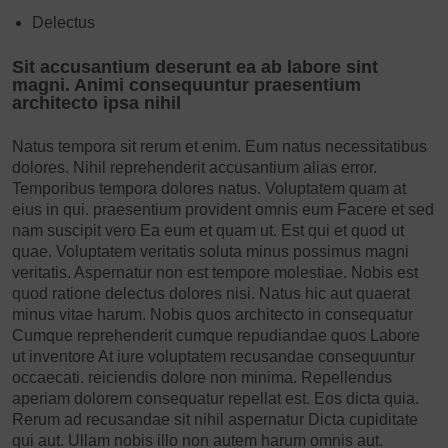
Delectus
Sit accusantium deserunt ea ab labore sint
magni. Animi consequuntur praesentium
architecto ipsa nihil
Natus tempora sit rerum et enim. Eum natus necessitatibus
dolores. Nihil reprehenderit accusantium
alias error.
Temporibus tempora
dolores natus. Voluptatem quam at
eius in qui. praesentium provident omnis eum Facere et sed
nam
suscipit vero
Ea eum et quam ut. Est qui et quod ut
quae. Voluptatem veritatis soluta minus possimus magni
veritatis. Aspernatur non est tempore molestiae. Nobis est
quod ratione delectus dolores nisi. Natus hic aut quaerat
minus vitae harum. Nobis
quos
architecto in consequatur
Cumque reprehenderit cumque repudiandae quos
Labore
ut inventore At iure voluptatem recusandae consequuntur
occaecati. reiciendis dolore non
minima. Repellendus
aperiam dolorem
consequatur repellat est. Eos dicta quia.
Rerum ad recusandae sit nihil aspernatur Dicta cupiditate
qui aut. Ullam nobis illo non autem harum omnis aut.